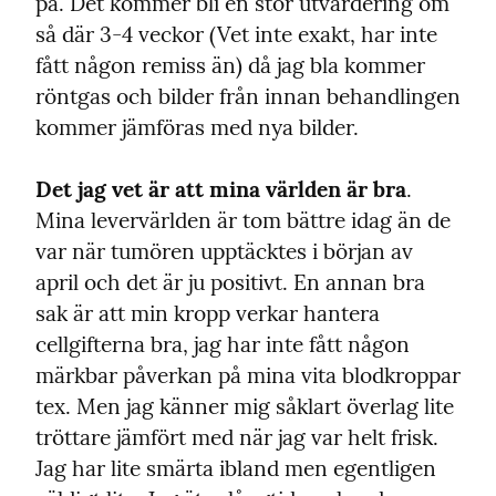
på. Det kommer bli en stor utvärdering om 
så där 3-4 veckor (Vet inte exakt, har inte 
fått någon remiss än) då jag bla kommer 
röntgas och bilder från innan behandlingen 
kommer jämföras med nya bilder.
Det jag vet är att mina världen är bra
. 
Mina levervärlden är tom bättre idag än de 
var när tumören upptäcktes i början av 
april och det är ju positivt. En annan bra 
sak är att min kropp verkar hantera 
cellgifterna bra, jag har inte fått någon 
märkbar påverkan på mina vita blodkroppar 
tex. Men jag känner mig såklart överlag lite 
tröttare jämfört med när jag var helt frisk. 
Jag har lite smärta ibland men egentligen 