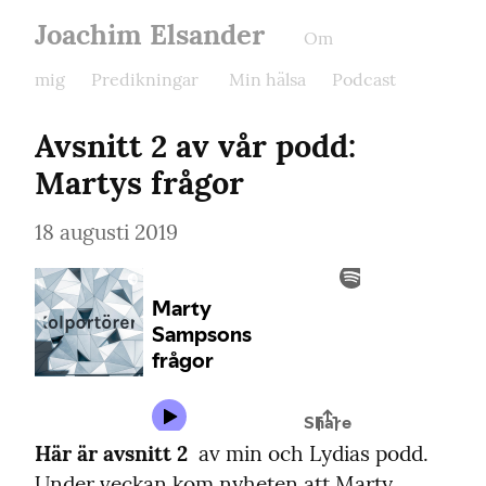
Joachim Elsander
Om
mig
Predikningar
Min hälsa
Podcast
Avsnitt 2 av vår podd: 
Martys frågor
18 augusti 2019
Här är avsnitt 2
  av min och Lydias podd. 
Under veckan kom nyheten att Marty 